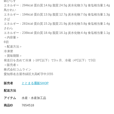
銀ひらす
エネルギー：294kcal 蛋白質:14.6g 脂質:24.5g 炭水化物:3.7g 食塩相当量:1.4g
鳥かれい
エネルギー：194kcal 蛋白質:13.0g 脂質:12.7g 炭水化物:7.0g 食塩相当量:1.3g
さば
エネルギー：281kcal 蛋白質:15.2g 脂質:21.9g 炭水化物:5.8g 食塩相当量:1.4g
さわら
エネルギー：236kcal 蛋白質:18.4g 脂質:16.1g 炭水化物:4.4g 食塩相当量:1.1g
＜内容量＞
6切
＜配達方法＞
冷凍便
＜賞味期限＞
発送日を含めて冷凍（-18℃以下）で3ヶ月、冷蔵（4℃以下）で3日
＜販売者＞
株式会社コムライン
愛知県名古屋市緑区大高町字中川55
販売者
ととまる通販SHOP
配送方法
アイテム
水産・水産加工品
商品ID
7654518