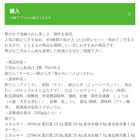
購入
LINEアプリから購入できます
艶やかで洗練された美しさ、個性を表現。
人気の銀ひらすを始め、全6種類の魚が入ったお得なセット！初めてご注文さ
れる方や、ととまるの商品を満喫したい方におすすめの商品です。
希少な三河みりん粕を使用した粕漬けをぜひご堪能下さい。
＜商品内容＞
三河みりん粕漬け【艶 -TSUYA-】
銀だら / サーモン / 銀ひらす / 鳥かれい / さば / さわら
＜原材料名＞
銀だら（アメリカ）、銀鮭（チリ）、銀ひらす（ニュージーランド）、烏か
れい（ポルトガルまたはカナダ）、さば（ノルウェー）、さわら（韓国）、
配合調味料（味醂粕、米発酵調味料、酒粕、砂糖・異性化液糖、しょうゆ
（小麦・大豆を含む））、砂糖、塩こうじ、食塩 /酒精、調味料（アミノ酸
等）、粗製海水塩化マグネシウム
＜栄養成分表示（100gあたり）＞
銀だら
エネルギー：305kcal 蛋白質:13.1g 脂質:26.4g 炭水化物:3.8g 食塩相当量:1.3g
サーモン
エネルギー：229kcal 蛋白質:15.0g 脂質:15.4g 炭水化物:7.7g 食塩相当量:1.4g