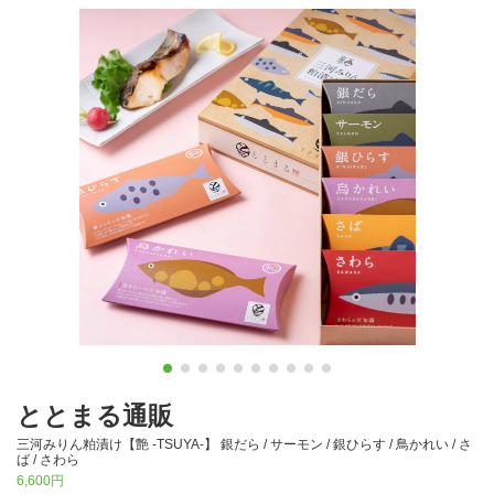
ととまる通販
三河みりん粕漬け【艶 -TSUYA-】 銀だら / サーモン / 銀ひらす / 鳥かれい / さ
ば / さわら
6,600円