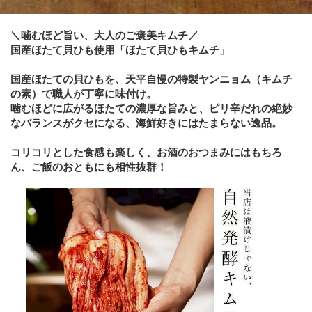
＼噛むほど旨い、大人のご褒美キムチ／
国産ほたて貝ひも使用「ほたて貝ひもキムチ」
国産ほたての貝ひもを、天平自慢の特製ヤンニョム（キムチ
の素）で職人が丁寧に味付け。
噛むほどに広がるほたての濃厚な旨みと、ピリ辛だれの絶妙
なバランスがクセになる、海鮮好きにはたまらない逸品。
コリコリとした食感も楽しく、お酒のおつまみにはもちろ
ん、ご飯のおともにも相性抜群！