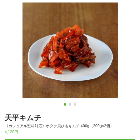
天平キムチ
《カジュアル熨斗対応》ホタテ貝ひもキムチ 400g（200g×2個）
4,120円