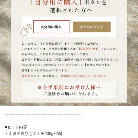
===============================
■セット内容
・ホタテ貝ひもキムチ200g×2個