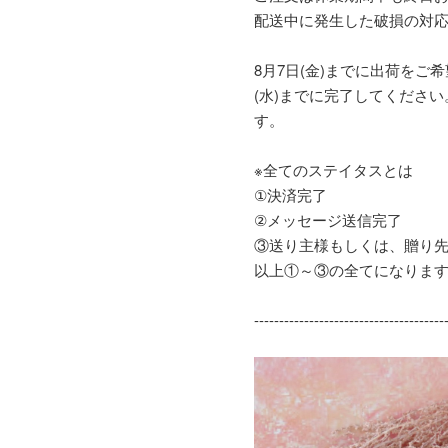
配送中に発生した破損の対応等
8月7日(金)までに出荷をご
(水)までに完了してくださ
す。
※全てのステイタスとは
①決済完了
②メッセージ送信完了
③送り主様もしくは、贈り
以上①～③の全てになりま
--------------------------------------