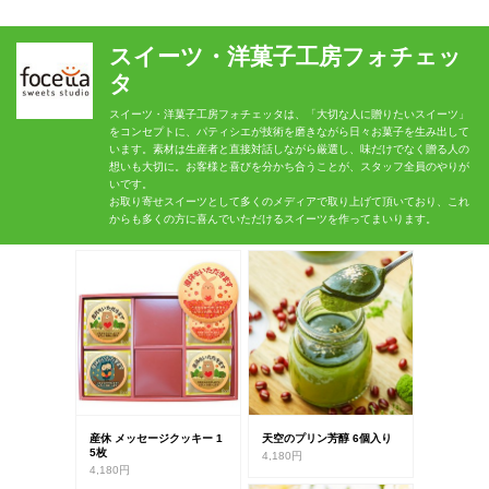
スイーツ・洋菓子工房フォチェッ
タ
スイーツ・洋菓子工房フォチェッタは、「大切な人に贈りたいスイーツ」
をコンセプトに、パティシエが技術を磨きながら日々お菓子を生み出して
います。素材は生産者と直接対話しながら厳選し、味だけでなく贈る人の
想いも大切に。お客様と喜びを分かち合うことが、スタッフ全員のやりが
いです。
お取り寄せスイーツとして多くのメディアで取り上げて頂いており、これ
からも多くの方に喜んでいただけるスイーツを作ってまいります。
産休 メッセージクッキー 1
天空のプリン芳醇 6個入り
5枚
4,180円
4,180円