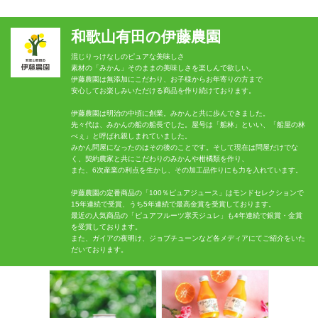
和歌山有田の伊藤農園
混じりっけなしのピュアな美味しさ
素材の「みかん」そのままの美味しさを楽しんで欲しい。
伊藤農園は無添加にこだわり、お子様からお年寄りの方まで
安心してお楽しみいただける商品を作り続けております。
伊藤農園は明治の中頃に創業。みかんと共に歩んできました。
先々代は、みかんの船の船長でした。屋号は「船林」といい、「船屋の林
べぇ」と呼ばれ親しまれていました。
みかん問屋になったのはその後のことです。そして現在は問屋だけでな
く、契約農家と共にこだわりのみかんや柑橘類を作り、
また、6次産業の利点を生かし、その加工品作りにも力を入れています。
伊藤農園の定番商品の「100％ピュアジュース」はモンドセレクションで
15年連続で受賞、うち5年連続で最高金賞を受賞しております。
最近の人気商品の「ピュアフルーツ寒天ジュレ」も4年連続で銀賞・金賞
を受賞しております。
また、ガイアの夜明け、ジョブチューンなど各メディアにてご紹介をいた
だいております。