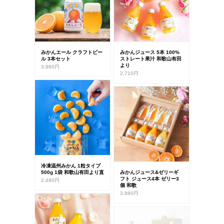
みかんエール クラフトビー
みかんジュース 5本 100%
ル 3本セット
ストレート果汁 和歌山有田
より
3,980円
2,710円
冷凍温州みかん 1粒タイプ
500g 1袋 和歌山有田より直
みかんジュース&ゼリーギ
フト ジュース4本 ゼリー3
2,480円
個 和歌
3,880円