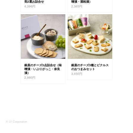
気5選お詰合せ
噌漬・酒粕漬）
4,396円
2,365円
銀座のチーズ3点詰合せ（味
銀座のチーズ3種とピクルス
噌漬・いぶりがっこ・奈良
のおつまみセット
漬）
3,650円
2,980円
©
LY Corporation