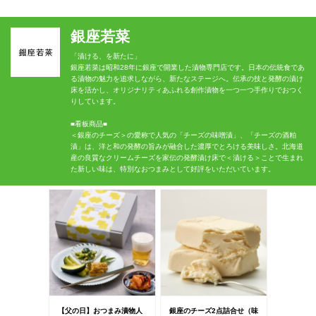
銀座若菜
「漬ける、を新たに」
銀座若菜は昭和28年に銀座で開業した漬物専門店です。日本の伝統食であ
る漬物の魅力を追求しながら、新たなステージへ。伝承の技と発酵の漬け
床を活かし、オリジナリティあふれる創作漬物を一つ一つ手作りでおつく
りしています。
■看板商品■
＜銀座のチーズ＞の愛称で人気の「チーズの味噌漬」、「チーズの酒粕
漬」は、洋と和の発酵の旨みが融合した濃厚でとろける美味しさ。北海道
産の良質なクリームチーズを家伝の発酵漬け床で＜漬ける＞ことで生まれ
た新しい味は、特別なおつまみとして好評をいただいています。
【父の日】おつまみ漬物人
銀座のチーズ2点詰合せ（味