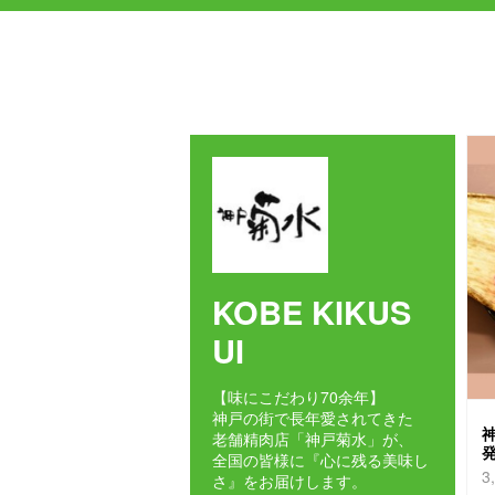
KOBE KIKUS
UI
【味にこだわり70余年】
神戸の街で長年愛されてきた
神
老舗精肉店「神戸菊水」が、
発
全国の皆様に『心に残る美味し
3
さ』をお届けします。