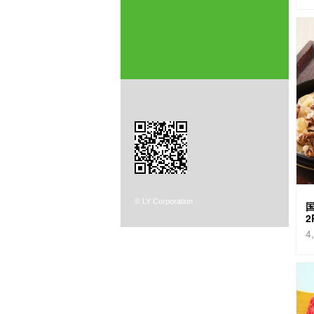
©
LY Corporation
4