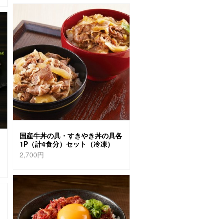
国産牛丼の具・すきやき丼の具各
1P（計4食分）セット（冷凍）
2,700円