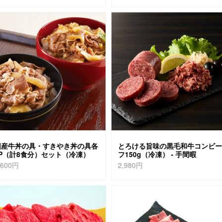
国産牛丼の具・すきやき丼の具各
とろける旨味の黒毛和牛コンビー
2P（計8食分）セット（冷凍）
フ150g（冷凍） - 手間暇
,600円
2,980円