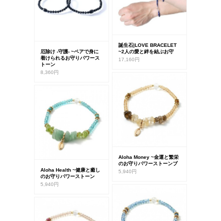
誕生石|LOVE BRACELET
厄除け -守護- ~ペアで身に
~2人の愛と絆を結ぶお守
着けられるお守りパワース
17,160円
トーン
8,360円
Aloha Money ~金運と繁栄
のお守りパワーストーンブ
Aloha Health ~健康と癒し
5,940円
のお守りパワーストーン
5,940円