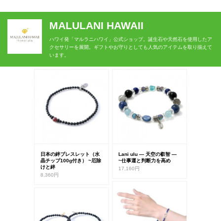
MALULANI HAWAII
ハワイ発「マルラニハワイ」公式ショップ。誕生石や天然石を使用したア
クセサリーを展開。ギフトやお守りとしても人気のアイテムを取り揃えて
います。
日本の絆ブレスレット（水
Lani ulu ― 天空の叡智 ―
晶チップ100g付き） ~厄除
~仕事運と判断力を高め
けと絆
17,160円
8,360円