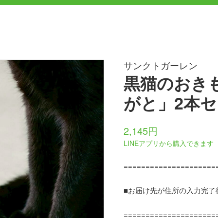
サンクトガーレン
黒猫のおき
がと」2本
2,145円
LINEアプリから購入できます
=====================
■お届け先が住所の入力完了
=====================