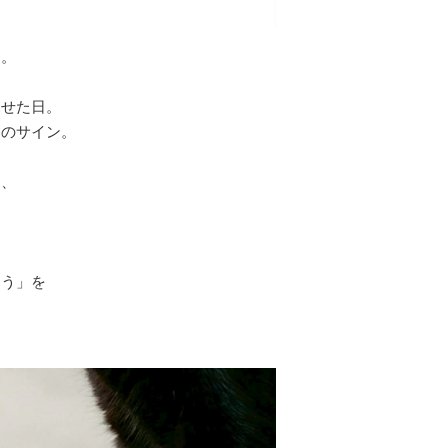
ん。
見せた日。
」のサイン。
と、
。
とう」を