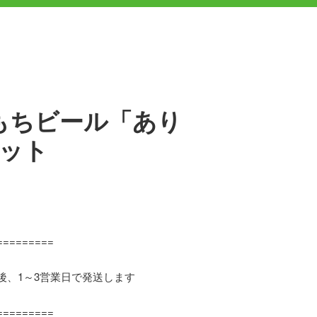
もちビール「あり
セット
=========
後、1～3営業日で発送します
=========