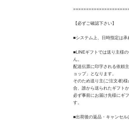
=====================
【必ずご確認下さい】
■システム上、日時指定は承
■LINEギフトでは送り主
ん。
配送伝票に印字される依頼主
ョップ」となります。
そのため送り主(ご注文者)
合、誰から送られたギフト
必ず事前にお届け先様にギ
す。
■出荷後の返品・キャンセル