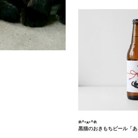
ฅ^•ﻌ•^ฅ
黒猫のおきもちビール「あ