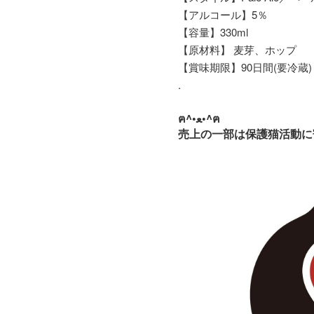
【アルコール】5％
【容量】330ml
【原材料】 麦芽、ホップ
【賞味期限】90日間(要冷蔵)
.
ฅ^•ﻌ•^ฅ
売上の一部は保護猫活動に