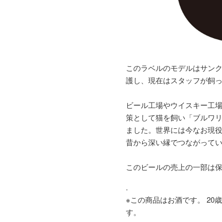
このラベルのモデルはサン
護し、現在はスタッフが飼
ビール工場やウイスキー工
策として猫を飼い「ブルワ
ました。世界には今なお現
昔から深い縁でつながって
このビールの売上の一部は
.
※この商品はお酒です。 2
す。