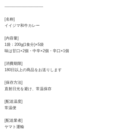
--------------------------------
[名称]
イイジマ和牛カレー
[内容量]
1袋：200g(1食分)×5袋
味は甘口×2個・中辛×2個・辛口×1個
[消費期限]
180日以上の商品をお送りします
[保存方法]
直射日光を避け、常温保存
[配送温度]
常温便
[配送業者]
ヤマト運輸