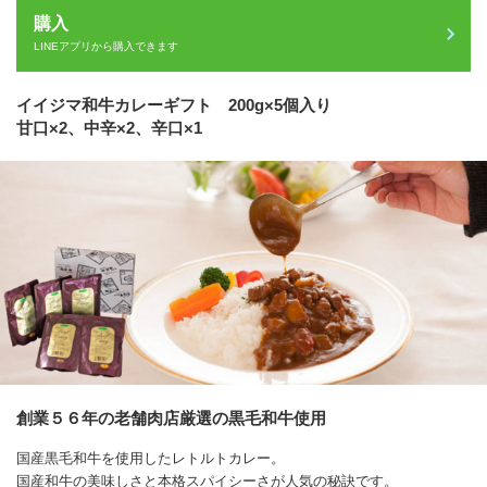
購入
LINEアプリから購入できます
イイジマ和牛カレーギフト 200g×5個入り
甘口×2、中辛×2、辛口×1
創業５６年の老舗肉店厳選の黒毛和牛使用
国産黒毛和牛を使用したレトルトカレー。
国産和牛の美味しさと本格スパイシーさが人気の秘訣です。