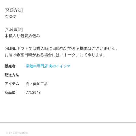
[発送方法]
冷凍便
[包装形態]
木箱入り包装紙包み
※LINEギフトでは購入時に日時指定できる機能はございません。
お届け希望日時がある場合には「トーク」にて承ります。
販売者
常陸牛専門店 肉のイイジマ
配送方法
アイテム
肉・肉加工品
商品ID
7713948
©
LY Corporation