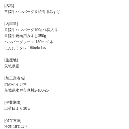
[名称]
常陸牛ハンバーグ＆焼肉用みすじ
[内容量]
常陸牛ハンバーグ100g×4個入り
常陸牛焼肉用みすじ350g
ハンバーグソース 180ml×1本
にんにくタレ 180ml×1本
[生産地]
茨城県産
[加工業者名]
肉のイイジマ
茨城県水戸市見川2-108-26
[消費期限]
出荷日より30日
[保存方法]
冷凍-18℃以下