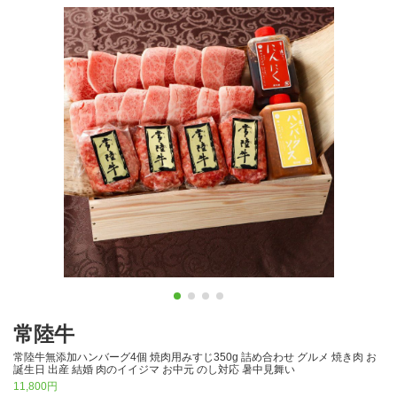
常陸牛
常陸牛無添加ハンバーグ4個 焼肉用みすじ350g 詰め合わせ グルメ 焼き肉 お
誕生日 出産 結婚 肉のイイジマ お中元 のし対応 暑中見舞い
11,800円