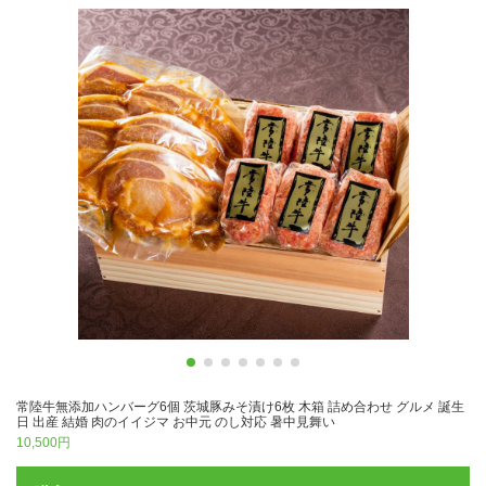
常陸牛無添加ハンバーグ6個 茨城豚みそ漬け6枚 木箱 詰め合わせ グルメ 誕生
日 出産 結婚 肉のイイジマ お中元 のし対応 暑中見舞い
10,500円