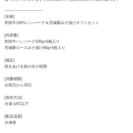
--------------------------------
[名称]
常陸牛100%ハンバーグ＆茨城豚みそ漬けギフトセット
[内容量]
常陸牛ハンバーグ100g×6個入り
茨城豚ロースみそ漬け90g×6枚入り
[補足]
焼きあげる前の生の状態
[消費期限]
出荷日から30日
[保存方法]
冷凍-18℃以下
[配送温度]
冷凍便