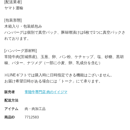
[配送業者]
ヤマト運輸
[包装形態]
木箱入り・包装紙包み
ハンバーグは個別で真空パック、豚味噌漬けは6枚で1つに真空パックさ
れております。
[ハンバーグ原材料]
常陸牛肉(茨城県産)、玉葱、卵、パン粉、ケチャップ、塩、砂糖、黒胡
椒、バター、ナツメグ（一部に小麦、卵、乳成分を含む）
※LINEギフトでは購入時に日時指定できる機能はございません。
お届け希望日時がある場合には「トーク」にて承ります。
販売者
常陸牛専門店 肉のイイジマ
配送方法
アイテム
肉・肉加工品
商品ID
7712583