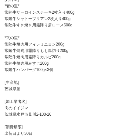
*壱の重*
常陸牛サーロインステーキ2枚入り400g
常陸牛シャトーブリアン2枚入り400g
常陸牛すき焼き用霜降り肩ロース600g
*弐の重*
常陸牛焼肉用フィレミニヨン200g
常陸牛焼肉用霜降りもも厚切り200g
常陸牛焼肉用霜降りカルビ200g
常陸牛焼肉用みすじ200g
常陸牛ハンバーグ100g×3個
[生産地]
茨城県産
[加工業者名]
肉のイイジマ
茨城県水戸市見川2-108-26
[消費期限]
出荷日より30日