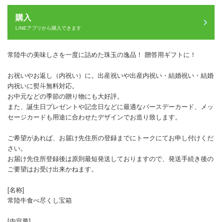
購入
LINEアプリから購入できます
常陸牛の美味しさを一度に詰めた珠玉の逸品！ 贈答用ギフトに！
お祝いやお返し（内祝い）に。出産祝いや出産内祝い・結婚祝い・結婚
内祝いに熨斗無料対応。
お中元などの季節の贈り物にも大好評。
また、誕生日プレゼントや記念日などに最適なバースデーカード、メッ
セージカードも用途に合わせたデザインでお造り致します。
ご希望があれば、お届け先住所の登録までにトークにてお申し付けくだ
さい。
お届け先住所登録後は原則最短発送しておりますので、発送手続き後の
ご要望はお受け出来かねます。
[名称]
常陸牛食べ尽くし宝箱
[内容量]