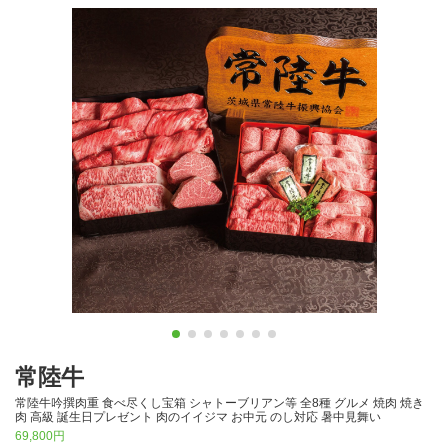
常陸牛
常陸牛吟撰肉重 食べ尽くし宝箱 シャトーブリアン等 全8種 グルメ 焼肉 焼き
肉 高級 誕生日プレゼント 肉のイイジマ お中元 のし対応 暑中見舞い
69,800円