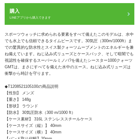
購入
LINEアプリから購入できます
スポーツウォッチに求められる要素をすべて備えたこのモデルは、水中
でも水上でも信頼できるタイムピースです。30気圧（300m/1000ft）ま
での驚異的な防水性とスイス製クォーツムーブメントのエネルギーを兼
ね備えています。ねじ込み式リューズとケースバック、そして暗闇でも
視認性を確保するスーパールミノバ?を備えたシースター1000クォーツ
GMTは、まさにすべてを備えた水中のエース。ねじ込み式リューズは
衝撃から時計を守ります。
◆T1208521105100の商品説明
【性別】 メンズ
【重さ】 148g
【形状】 ラウンド
【防水】 30気圧防水（300 m/1000 ft）
【ケース素材】 316L ステンレススチールケース
【ケースサイズ（縦）】 40mm
【ケースサイズ（横）】 40mm
【バンド取り付幅】20mm