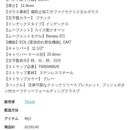
【厚さ】 11.8mm
【ガラス素材】傷防止加工サファイヤクリスタルガラス
【文字盤カラー】 ブラック
【インデックスタイプ】インデックス
【ムーブメント】スイス製クオーツ
【ムーブメントモデル】Renata 371
【機能】EOL (電池切れ警告機能), GMT
【キャリバー】 11 1/2'''
【キャリバー ケース径】25.6mm
【文字盤表示】時、分、秒、日付
【ストラップ品番】T605049629
【ストラップ素材】 ステンレススチール
【ストラップカラー】 グレー
【バックル】 交換可能なクイックリリースブレスレット, プッシュボタ
ン付セーフティーフォールディングクラスプ
販売者
Tissot
配送方法
アイテム
時計
商品ID
8228140