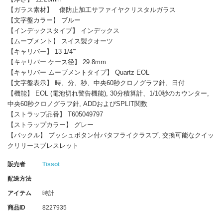
【ガラス素材】 傷防止加工サファイヤクリスタルガラス
【文字盤カラー】 ブルー
【インデックスタイプ】 インデックス
【ムーブメント】 スイス製クオーツ
【キャリバー】 13 1/4'''
【キャリバー ケース径】 29.8mm
【キャリバー ムーブメントタイプ】 Quartz EOL
【文字盤表示】 時、分、秒、中央60秒クロノグラフ針、日付
【機能】 EOL (電池切れ警告機能), 30分積算計、1/10秒のカウンター,
中央60秒クロノグラフ針, ADDおよびSPLIT関数
【ストラップ品番】 T605049797
【ストラップカラー】 グレー
【バックル】 プッシュボタン付バタフライクラスプ, 交換可能なクイッ
クリリースブレスレット
販売者
Tissot
配送方法
アイテム
時計
商品ID
8227935