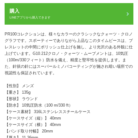
購入
LINEアプリから購入できます
PR100コレクションは、様々なカラーのクラシックなクォーツ・クロノ
グラフです。スポーティーでありながら上品なこのタイムピースは、ブ
レスレットの中間にポリッシュ仕上げを施し、より光沢のある外観に仕
上げています。G10.212クロノ・クォーツ・ムーブメントは、10気圧
（100m/330フィート）防水を備え、精度と堅牢性を提供します。ま
た、針状の針にはスーパールミノバコーティングが施され暗い場所での
視認性も保証されています。
【性別】 メンズ
【重さ】 135g
【形状】 ラウンド
【防水】 10気圧防水（100 m/330 ft）
【ケース素材】 316Lステンレススチールケース
【ケースサイズ（縦）】 40mm
【ケースサイズ（横）】 40mm
【バンド取り付幅】 20mm
【厚さ】 11.26mm